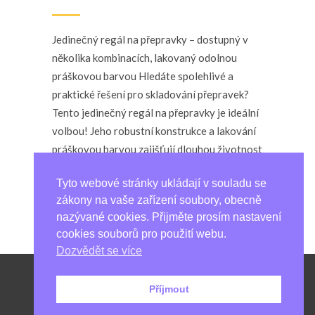
Jedinečný regál na přepravky – dostupný v
několika kombinacích, lakovaný odolnou
práškovou barvou Hledáte spolehlivé a
praktické řešení pro skladování přepravek?
Tento jedinečný regál na přepravky je ideální
volbou! Jeho robustní konstrukce a lakování
práškovou barvou zajišťují dlouhou životnost
i odolnost vůči náročným podmínkám.
Tyto webové stránky ukládají v souladu se
S výškou 150...
zákony na vaše zařízení soubory, obecně
9. 10. 2024
nazývané cookies. Přijměte prosím nastavení
cookies souborů pro použití webu.
Dozvědět se více
Copyright © Atenaz s.r.o. (2021) – Všechna
Příjmout
práva vyhrazena